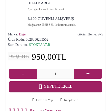
HIZLI KARGO
Aynı gün kargo, Güvenli Paket.
%100 GÜVENLİ ALIŞVERİŞ
Mağazamız 256B SSL ile korunmaktadır.
Marka:
Diğer
Görüntüleme: 975
Ürün Kodu:
5628356283562
Stok Durumu:
STOKTA VAR
950,00TL
950,00TL
-
+
SEPETE EKLE
Favorim Yap
Karşılaştır
0 yorum
Yorum Yap
/