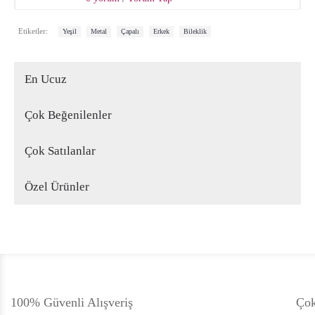
,
,
,
,
Etiketler:
Yeşil
Metal
Çapalı
Erkek
Bileklik
En Ucuz
Çok Beğenilenler
Çok Satılanlar
Özel Ürünler
100% Güvenli Alışveriş
Çok