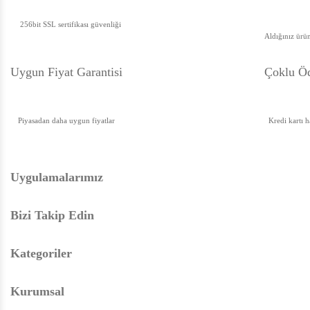
256bit SSL sertifikası güvenliği
Aldığınız ürün
Uygun Fiyat Garanti
si
Çoklu Öd
Piyasadan daha uygun fiyatlar
Kredi kartı 
Uygulamalarımız
Bizi Takip Edin
Kategoriler
Kurumsal