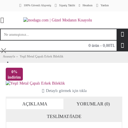
Hesabım
100% Güvenli Alışveriş
Sipariş Takibi
Yardım
0 ürün - 0,00TL
⤬
Anasayfa
Yeşil Metal Çapalı Erkek Bileklik
0%
indirim
Detaylı görmek için tıkla
AÇIKLAMA
YORUMLAR (0)
TESLİMAT/İADE