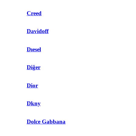
Creed
Davidoff
Dıesel
Diğer
Dior
Dkny
Dolce Gabbana