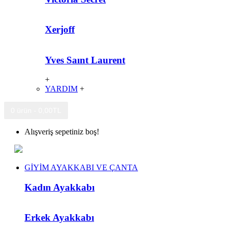
Xerjoff
Yves Saınt Laurent
+
YARDIM
+
0 ürün - 0,00TL
Alışveriş sepetiniz boş!
GİYİM AYAKKABI VE ÇANTA
Kadın Ayakkabı
Erkek Ayakkabı