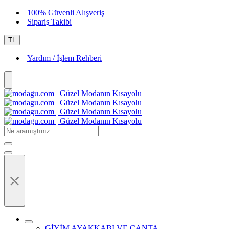
100% Güvenli Alışveriş
Sipariş Takibi
TL
Yardım / İşlem Rehberi
⤬
GİYİM AYAKKABI VE ÇANTA