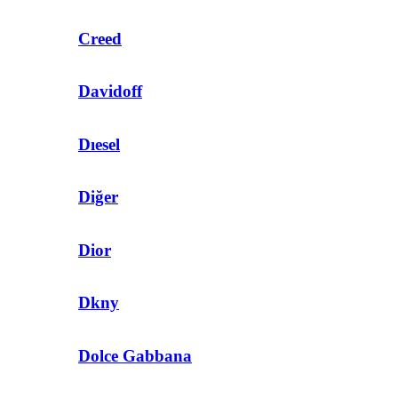
Creed
Davidoff
Dıesel
Diğer
Dior
Dkny
Dolce Gabbana