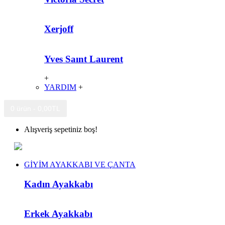
Xerjoff
Yves Saınt Laurent
+
YARDIM
+
0 ürün - 0,00TL
Alışveriş sepetiniz boş!
GİYİM AYAKKABI VE ÇANTA
Kadın Ayakkabı
Erkek Ayakkabı