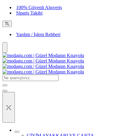
100% Güvenli Alışveriş
Sipariş Takibi
TL
Yardım / İşlem Rehberi
⤬
GİYİM AYAKKABI VE ÇANTA