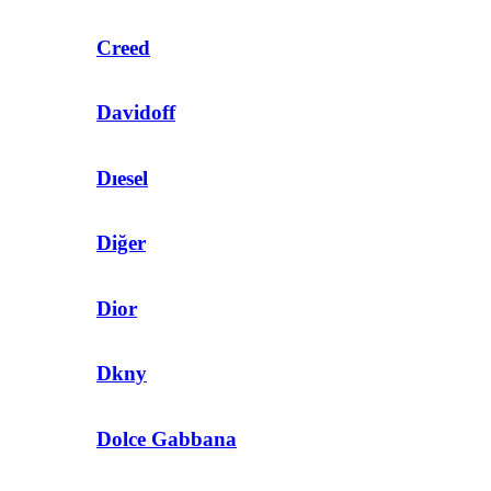
Creed
Davidoff
Dıesel
Diğer
Dior
Dkny
Dolce Gabbana