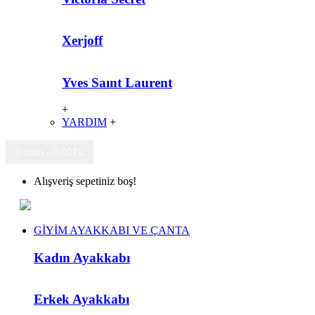
Xerjoff
Yves Saınt Laurent
+
YARDIM
+
0 ürün - 0,00TL
Alışveriş sepetiniz boş!
GİYİM AYAKKABI VE ÇANTA
Kadın Ayakkabı
Erkek Ayakkabı