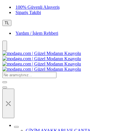
100% Güvenli Alışveriş
Sipariş Takibi
TL
Yardım / İşlem Rehberi
⤬
GİYİM AYAKKABI VE ÇANTA