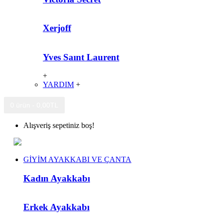
Xerjoff
Yves Saınt Laurent
+
YARDIM
+
0 ürün - 0,00TL
Alışveriş sepetiniz boş!
GİYİM AYAKKABI VE ÇANTA
Kadın Ayakkabı
Erkek Ayakkabı