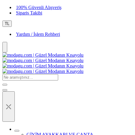
100% Güvenli Alışveriş
Sipariş Takibi
TL
Yardım / İşlem Rehberi
⤬
GİYİM AYAKKABI VE ÇANTA