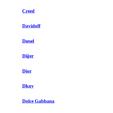
Creed
Davidoff
Dıesel
Diğer
Dior
Dkny
Dolce Gabbana