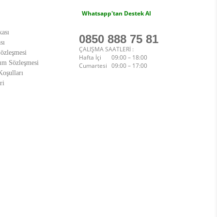
Whatsapp'tan Destek Al
kası
0850 888 75 81
sı
ÇALIŞMA SAATLERİ :
Sözleşmesi
Hafta İçi 09:00 – 18:00
ım Sözleşmesi
Cumartesi 09:00 – 17:00
oşulları
ri