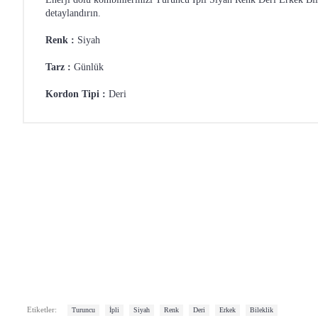
detaylandırın.
Renk :
Siyah
Tarz :
Günlük
Kordon Tipi :
Deri
,
,
,
,
,
,
Etiketler:
Turuncu
İpli
Siyah
Renk
Deri
Erkek
Bileklik