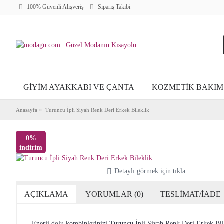
100% Güvenli Alışveriş
Sipariş Takibi
GİYİM AYAKKABI VE ÇANTA
KOZMETİK BAKIM
Anasayfa
Turuncu İpli Siyah Renk Deri Erkek Bileklik
0%
indirim
Detaylı görmek için tıkla
AÇIKLAMA
YORUMLAR (0)
TESLİMAT/İADE
Enerji dolu kombinlerinizi Turuncu İpli Siyah Renk Deri Erkek Bile