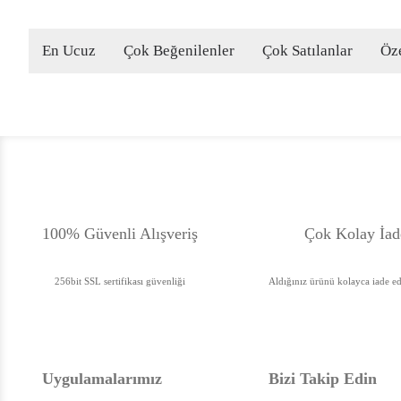
En Ucuz
Çok Beğenilenler
Çok Satılanlar
Öze
100% Güvenli Alışveriş
Çok Kolay İad
256bit SSL sertifikası güvenliği
Aldığınız ürünü kolayca iade ede
Uygulamalarımız
Bizi Takip Edin