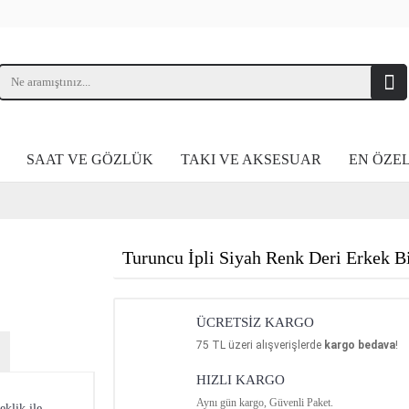
SAAT VE GÖZLÜK
TAKI VE AKSESUAR
EN ÖZE
Turuncu İpli Siyah Renk Deri Erkek Bi
ÜCRETSİZ KARGO
75
TL üzeri alışverişlerde
kargo bedava
!
HIZLI KARGO
Aynı gün kargo, Güvenli Paket.
klik ile