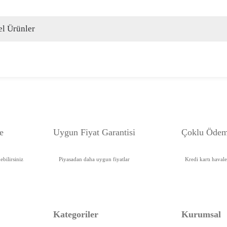
l Ürünler
e
Uygun Fiyat Garanti
si
Çoklu Ödem
bilirsiniz
Piyasadan daha uygun fiyatlar
Kredi kartı haval
Kategoriler
Kurumsal