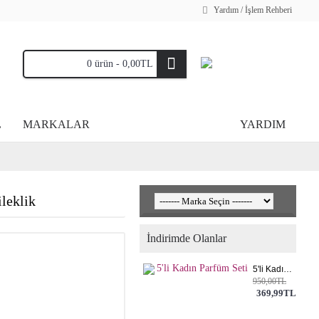
Yardım / İşlem Rehberi
0 ürün - 0,00TL
L
MARKALAR
YARDIM
leklik
İndirimde Olanlar
5'li Kadın Parfüm Seti
950,00TL
369,99TL