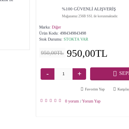
%100 GÜVENLİ ALIŞVERİŞ
Mağazamız 256B SSL ile korunmaktadır.
Marka:
Diğer
Ürün Kodu:
4984349843498
Stok Durumu:
STOKTA VAR
950,00TL
950,00TL
-
+
SEP
Favorim Yap
Karşılaş
0 yorum
Yorum Yap
/