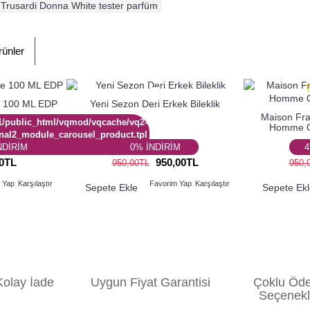
Trusardi Donna White tester parfüm
rünler
e 100 ML EDP
Yeni Sezon Deri Erkek Bileklik
Maison Fra
/public_html/vqmod/vqcache/vq2-
Homme Ou
nal2_module_carousel_product.tpl
NDİRİM
0% İNDİRİM
4
00TL
950,00TL
950,00TL
950,
 Yap
Karşılaştır
Favorim Yap
Karşılaştır
Sepete Ekle
Sepete Ek
olay İade
Uygun Fiyat Garanti
si
Çoklu Öd
Seçenekl