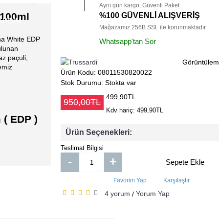
MARKALAR
Aynı gün kargo, Güvenli Paket.
 100ml
%100 GÜVENLİ ALIŞVERİŞ
ARDIM
Mağazamız 256B SSL ile korunmaktadır.
nna White EDP
Whatsapp'tan Sor
bulunan
az paçuli,
Görüntülem
temiz
Ürün Kodu:
08011530820022
Stok Durumu:
Stokta var
499,90TL
950,00TL
Kdv hariç: 499,90TL
 ( EDP )
Ürün Seçenekleri:
Teslimat Bilgisi
-
+
Sepete Ekle
Favorim Yap
Karşılaştır
4 yorum
Yorum Yap
/