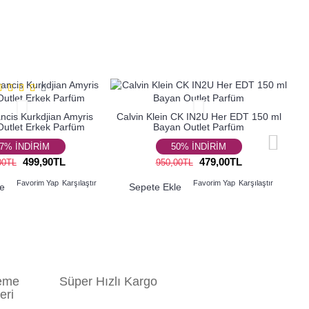
ncis Kurkdjian Amyris
Calvin Klein CK IN2U Her EDT 150 ml
tlet Erkek Parfüm
Bayan Outlet Parfüm
7% İNDİRİM
50% İNDİRİM
499,90TL
479,00TL
00TL
950,00TL
Favorim Yap
Karşılaştır
Favorim Yap
Karşılaştır
le
Sepete Ekle
eme
Süper Hızlı Kargo
eri