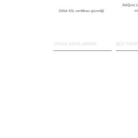
Aldığınız 
ed
256bit SSL sertifikası güvenliği
UYGULAMALARIMIZ
BIZI TAKI