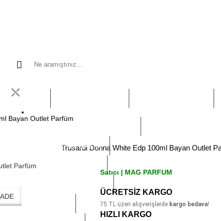
⤬
ETİK BAKIM
SAAT VE GÖZLÜK
TAKI VE AKSESUAR
ml Bayan Outlet Parfüm
GİYİM AYAKKABI VE ÇANTA
KOZMETİK BAKIM
Trusardi Donna White Edp 100ml Bayan Outlet P
SAAT VE GÖZLÜK
Satıcı | MAG PARFUM
TAKI VE AKSESUAR
ÜCRETSİZ KARGO
İADE
EN ÖZEL
75
TL üzeri alışverişlerde
kargo bedava
!
HIZLI KARGO