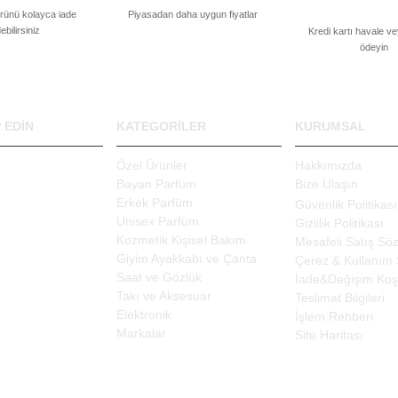
ürünü kolayca iade
Piyasadan daha uygun fiyatlar
ebilirsiniz
Kredi kartı havale v
ödeyin
P EDIN
KATEGORILER
KURUMSAL
Özel Ürünler
Hakkımızda
Bayan Parfüm
Bize Ulaşın
Erkek Parfüm
Güvenlik Politikası
Unisex Parfüm
Gizlilik Politikası
Kozmetik Kişisel Bakım
Mesafeli Satış Sö
Giyim Ayakkabı ve Çanta
Çerez & Kullanım
Saat ve Gözlük
İade&Değişim Koşu
Takı ve Aksesuar
Teslimat Bilgileri
Elektronik
İşlem Rehberi
Markalar
Site Haritası