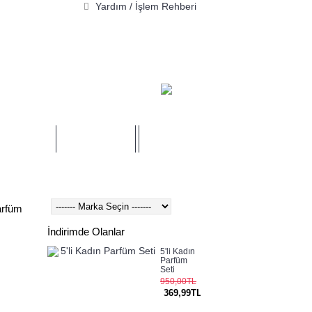
Yardım / İşlem Rehberi
0 ürün - 0,00TL
EN ÖZEL
MARKALAR
YARDIM
arfüm
İndirimde Olanlar
5'li Kadın
Parfüm
Seti
950,00TL
369,99TL