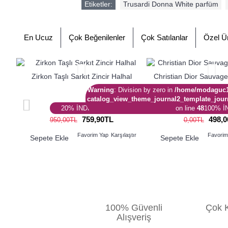
Etiketler:
Trusardi Donna White parfüm
,
En Ucuz
Çok Beğenilenler
Çok Satılanlar
Özel Ü
Zirkon Taşlı Sarkıt Zincir Halhal
Christian Dior Sauvag
Warning
: Division by zero in
/home/modaguc1
catalog_view_theme_journal2_template_jour
20% İNDİRİM
on line
48
100% İ
759,90TL
498,
950,00TL
0,00TL
Favorim Yap
Karşılaştır
Favorim
Sepete Ekle
Sepete Ekle
100% Güvenli
Çok K
Alışveriş