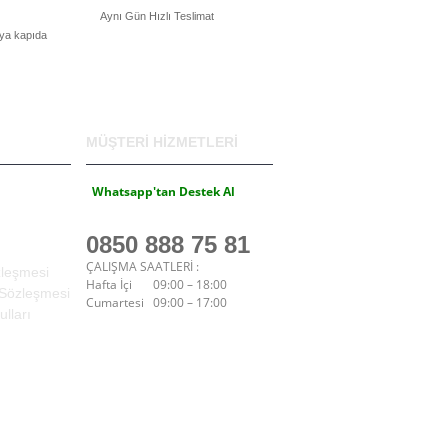
Aynı Gün Hızlı Teslimat
eya kapıda
MÜŞTERI HIZMETLERI
Whatsapp'tan Destek Al
0850 888 75 81
ÇALIŞMA SAATLERİ :
zleşmesi
Hafta İçi 09:00 – 18:00
 Sözleşmesi
Cumartesi 09:00 – 17:00
lları