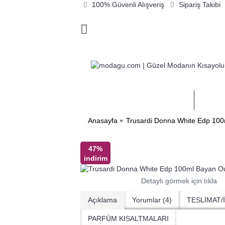
100% Güvenli Alışveriş
Sipariş Takibi
GİYİM AYAKKABI VE ÇANTA
KOZM
Anasayfa
Trusardi Donna White Edp 100
47%
indirim
Detaylı görmek için tıkla
Açıklama
Yorumlar (4)
TESLİMAT/
PARFÜM KISALTMALARI