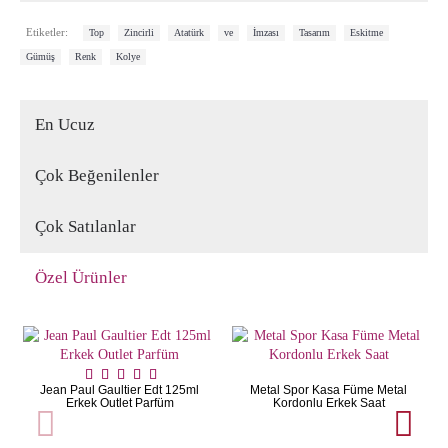
,
,
,
,
,
,
,
Etiketler:
Top
Zincirli
Atatürk
ve
İmzası
Tasarım
Eskitme
,
,
Gümüş
Renk
Kolye
En Ucuz
Çok Beğenilenler
Çok Satılanlar
Özel Ürünler
Jean Paul Gaultier Edt 125ml
Metal Spor Kasa Füme Metal
Erkek Outlet Parfüm
Kordonlu Erkek Saat