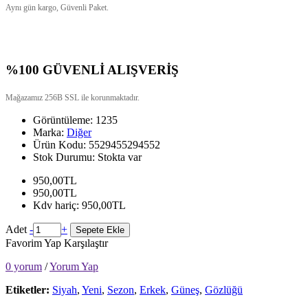
Aynı gün kargo, Güvenli Paket.
%100 GÜVENLİ ALIŞVERİŞ
Mağazamız 256B SSL ile korunmaktadır.
Görüntüleme: 1235
Marka:
Diğer
Ürün Kodu:
5529455294552
Stok Durumu:
Stokta var
950,00TL
950,00TL
Kdv hariç: 950,00TL
Adet
-
+
Sepete Ekle
Favorim Yap
Karşılaştır
0 yorum
/
Yorum Yap
Etiketler:
Siyah
,
Yeni
,
Sezon
,
Erkek
,
Güneş
,
Gözlüğü