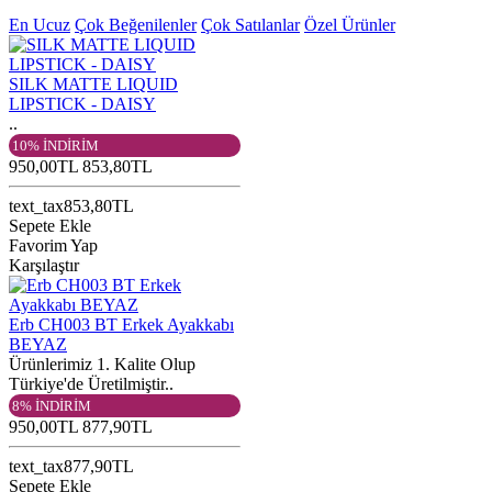
En Ucuz
Çok Beğenilenler
Çok Satılanlar
Özel Ürünler
SILK MATTE LIQUID
LIPSTICK - DAISY
..
10% İNDİRİM
950,00TL
853,80TL
text_tax853,80TL
Sepete Ekle
Favorim Yap
Karşılaştır
Erb CH003 BT Erkek Ayakkabı
BEYAZ
Ürünlerimiz 1. Kalite Olup
Türkiye'de Üretilmiştir..
8% İNDİRİM
950,00TL
877,90TL
text_tax877,90TL
Sepete Ekle