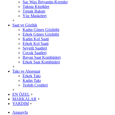
Saç Wax Briyantin-Kremler
Takma Kirpikler
Tırnak Bakım
Yüz Maskeleri
+
Saat ve Gözlük
Kadın Güneş Gözlüğü
Erkek Güneş Gözlüğü
Kadın Kol Saati
Erkek Kol Saati
Sevgili Saatleri
Çocuk Saatleri
Bayan Saat Kombinleri
Erkek Saat Kombinleri
+
Takı ve Aksesuar
Erkek Takı
Kadın Takı
Tesbih Çeşitleri
+
EN ÖZEL
+
MARKALAR
+
YARDIM
+
Anasayfa