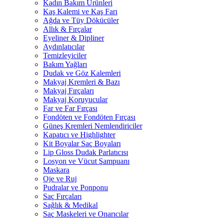
Kadın Bakım Ürünleri
Kaş Kalemi ve Kaş Farı
Ağda ve Tüy Dökücüler
Allık & Fırçalar
Eyeliner & Dipliner
Aydınlatıcılar
Temizleyiciler
Bakım Yağları
Dudak ve Göz Kalemleri
Makyaj Kremleri & Bazı
Makyaj Fırçaları
Makyaj Koruyucular
Far ve Far Fırçası
Fondöten ve Fondöten Fırçası
Güneş Kremleri Nemlendiriciler
Kapatıcı ve Highlighter
Kit Boyalar Saç Boyaları
Lip Gloss Dudak Parlatıcısı
Losyon ve Vücut Şampuanı
Maskara
Oje ve Ruj
Pudralar ve Ponponu
Saç Fırçaları
Sağlık & Medikal
Saç Maskeleri ve Onarıcılar