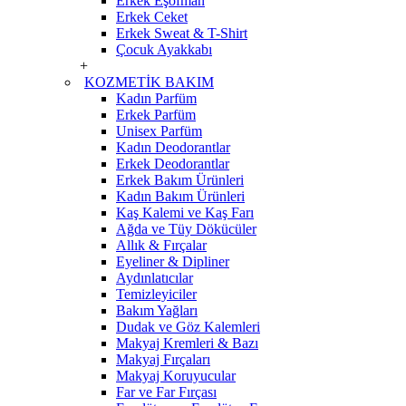
Erkek Eşofman
Erkek Ceket
Erkek Sweat & T-Shirt
Çocuk Ayakkabı
+
KOZMETİK BAKIM
Kadın Parfüm
Erkek Parfüm
Unisex Parfüm
Kadın Deodorantlar
Erkek Deodorantlar
Erkek Bakım Ürünleri
Kadın Bakım Ürünleri
Kaş Kalemi ve Kaş Farı
Ağda ve Tüy Dökücüler
Allık & Fırçalar
Eyeliner & Dipliner
Aydınlatıcılar
Temizleyiciler
Bakım Yağları
Dudak ve Göz Kalemleri
Makyaj Kremleri & Bazı
Makyaj Fırçaları
Makyaj Koruyucular
Far ve Far Fırçası