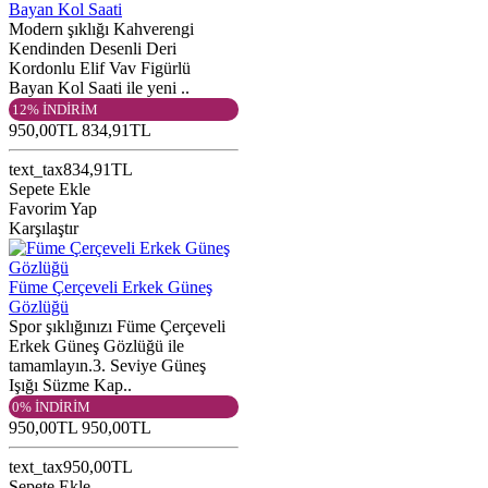
Bayan Kol Saati
Modern şıklığı Kahverengi
Kendinden Desenli Deri
Kordonlu Elif Vav Figürlü
Bayan Kol Saati ile yeni ..
12% İNDİRİM
950,00TL
834,91TL
text_tax834,91TL
Sepete Ekle
Favorim Yap
Karşılaştır
Füme Çerçeveli Erkek Güneş
Gözlüğü
Spor şıklığınızı Füme Çerçeveli
Erkek Güneş Gözlüğü ile
tamamlayın.3. Seviye Güneş
Işığı Süzme Kap..
0% İNDİRİM
950,00TL
950,00TL
text_tax950,00TL
Sepete Ekle