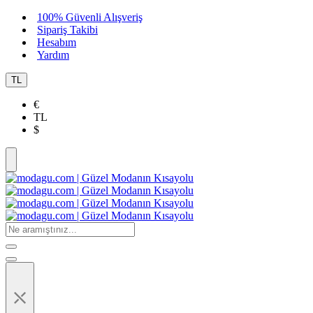
100% Güvenli Alışveriş
Sipariş Takibi
Hesabım
Yardım
TL
€
TL
$
⤬