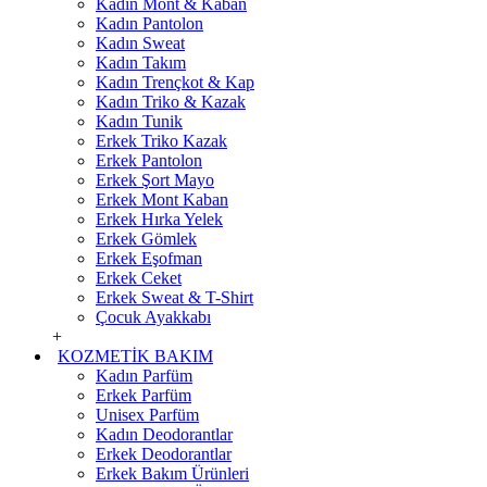
Kadın Mont & Kaban
Kadın Pantolon
Kadın Sweat
Kadın Takım
Kadın Trençkot & Kap
Kadın Triko & Kazak
Kadın Tunik
Erkek Triko Kazak
Erkek Pantolon
Erkek Şort Mayo
Erkek Mont Kaban
Erkek Hırka Yelek
Erkek Gömlek
Erkek Eşofman
Erkek Ceket
Erkek Sweat & T-Shirt
Çocuk Ayakkabı
+
KOZMETİK BAKIM
Kadın Parfüm
Erkek Parfüm
Unisex Parfüm
Kadın Deodorantlar
Erkek Deodorantlar
Erkek Bakım Ürünleri