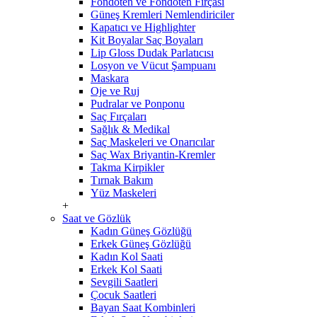
Fondöten ve Fondöten Fırçası
Güneş Kremleri Nemlendiriciler
Kapatıcı ve Highlighter
Kit Boyalar Saç Boyaları
Lip Gloss Dudak Parlatıcısı
Losyon ve Vücut Şampuanı
Maskara
Oje ve Ruj
Pudralar ve Ponponu
Saç Fırçaları
Sağlık & Medikal
Saç Maskeleri ve Onarıcılar
Saç Wax Briyantin-Kremler
Takma Kirpikler
Tırnak Bakım
Yüz Maskeleri
+
Saat ve Gözlük
Kadın Güneş Gözlüğü
Erkek Güneş Gözlüğü
Kadın Kol Saati
Erkek Kol Saati
Sevgili Saatleri
Çocuk Saatleri
Bayan Saat Kombinleri