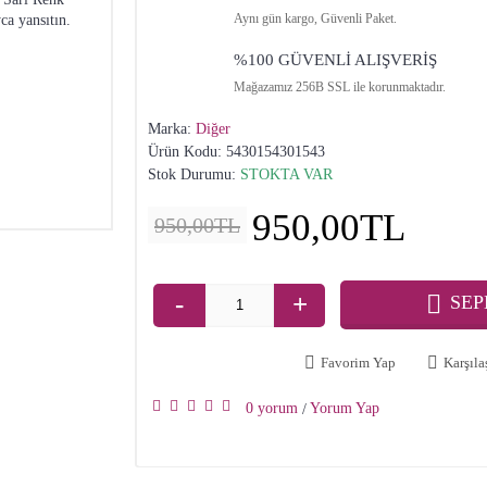
Aynı gün kargo, Güvenli Paket.
ca yansıtın.
%100 GÜVENLİ ALIŞVERİŞ
Mağazamız 256B SSL ile korunmaktadır.
Marka:
Diğer
Ürün Kodu:
5430154301543
Stok Durumu:
STOKTA VAR
950,00TL
950,00TL
-
+
SEP
Favorim Yap
Karşılaş
0 yorum
Yorum Yap
/