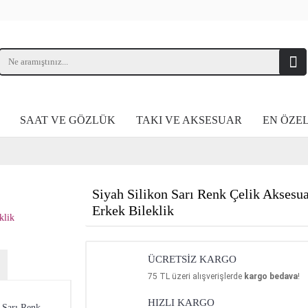
SAAT VE GÖZLÜK
TAKI VE AKSESUAR
EN ÖZE
Siyah Silikon Sarı Renk Çelik Aksesu
Erkek Bileklik
ÜCRETSİZ KARGO
75
TL üzeri alışverişlerde
kargo bedava
!
HIZLI KARGO
n Sarı Renk