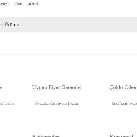
,
,
Detaylı
Erkek
Bileklik
l Ürünler
e
Uygun Fiyat Garanti
si
Çoklu Ödem
bilirsiniz
Piyasadan daha uygun fiyatlar
Kredi kartı haval
Kategoriler
Kurumsal