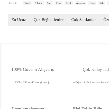
,
,
,
,
,
,
,
,
Etiketler:
Siyah
Silikon
Sarı
Renk
Çelik
Aksesuar
Kuru
Kafa
En Ucuz
Çok Beğenilenler
Çok Satılanlar
Öze
100% Güvenli Alışveriş
Çok Kolay İad
256bit SSL sertifikası güvenliği
Aldığınız ürünü kolayca iade ede
Uygulamalarımız
Bizi Takip Edin