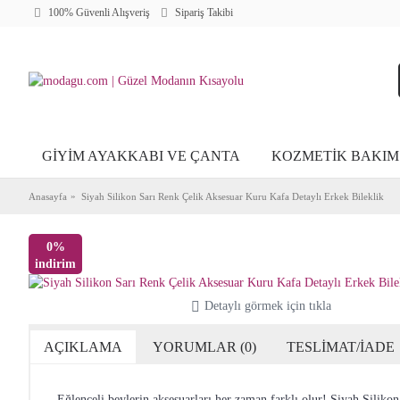
100% Güvenli Alışveriş
Sipariş Takibi
GİYİM AYAKKABI VE ÇANTA
KOZMETİK BAKIM
Anasayfa
Siyah Silikon Sarı Renk Çelik Aksesuar Kuru Kafa Detaylı Erkek Bileklik
0%
indirim
Detaylı görmek için tıkla
AÇIKLAMA
YORUMLAR (0)
TESLİMAT/İADE
Eğlenceli beylerin aksesuarları her zaman farklı olur! Siyah Siliko