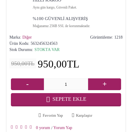
HIZLI KARGO
Aynı gün kargo, Güvenli Paket.
%100 GÜVENLİ ALIŞVERİŞ
Mağazamız 256B SSL ile korunmaktadır.
Marka:
Diğer
Görüntüleme: 1218
Ürün Kodu:
5632456324563
Stok Durumu:
STOKTA VAR
950,00TL
950,00TL
-
+
SEPETE EKLE
Favorim Yap
Karşılaştır
0 yorum
Yorum Yap
/