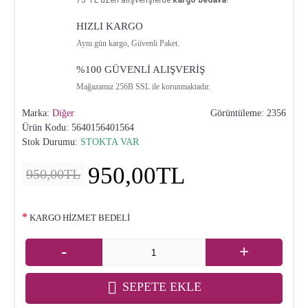
75
TL üzeri alışverişlerde
kargo bedava
!
HIZLI KARGO
Aynı gün kargo, Güvenli Paket.
%100 GÜVENLİ ALIŞVERİŞ
Mağazamız 256B SSL ile korunmaktadır.
Marka:
Diğer
Görüntüleme: 2356
Ürün Kodu:
5640156401564
Stok Durumu:
STOKTA VAR
950,00TL
950,00TL
KARGO HİZMET BEDELİ
-
+
SEPETE EKLE