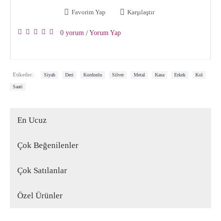
Favorim Yap
Karşılaştır
0 yorum
Yorum Yap
/
,
,
,
,
,
,
,
,
Etiketler:
Siyah
Deri
Kordonlu
Silver
Metal
Kasa
Erkek
Kol
Saati
En Ucuz
Çok Beğenilenler
Çok Satılanlar
Özel Ürünler