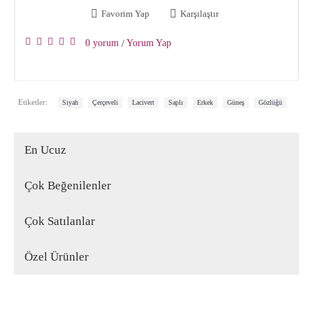
Favorim Yap
Karşılaştır
0 yorum
Yorum Yap
/
,
,
,
,
,
,
Etiketler:
Siyah
Çerçeveli
Lacivert
Saplı
Erkek
Güneş
Gözlüğü
En Ucuz
Çok Beğenilenler
Çok Satılanlar
Özel Ürünler