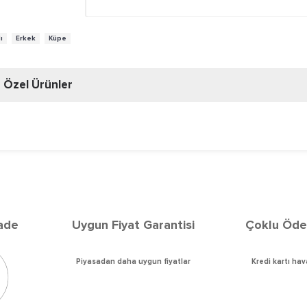
,
,
ı
Erkek
Küpe
Özel Ürünler
ade
Uygun Fiyat Garanti
si
Çoklu Öde
Piyasadan daha uygun fiyatlar
Kredi kartı ha