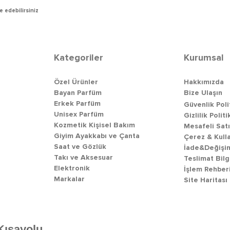
e edebilirsiniz
Kategoriler
Kurumsal
Özel Ürünler
Hakkımızda
Bayan Parfüm
Bize Ulaşın
Erkek Parfüm
Güvenlik Poli
Unisex Parfüm
Gizlilik Politi
Kozmetik Kişisel Bakım
Mesafeli Sat
Giyim Ayakkabı ve Çanta
Çerez & Kull
Saat ve Gözlük
İade&Değişim
Takı ve Aksesuar
Teslimat Bilg
Elektronik
İşlem Rehber
Markalar
Site Haritası
Kısayolu