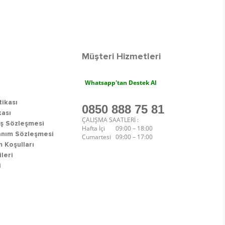
Müşteri Hizmetleri
Whatsapp'tan Destek Al
tikası
0850 888 75 81
kası
ÇALIŞMA SAATLERİ :
ış Sözleşmesi
Hafta İçi 09:00 – 18:00
anım Sözleşmesi
Cumartesi 09:00 – 17:00
 Koşulları
ileri
i