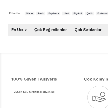
,
,
,
,
,
,
Etiketler:
Silver
Renk
Kaplama
Jilet
Figürlü
Çelik
Kıstırmal
En Ucuz
Çok Beğenilenler
Çok Satılanlar
100% Güvenli Alışveriş
Çok Kolay İ
256bit SSL sertifikası güvenliği