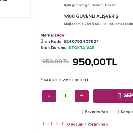
Aynı gün kargo, Güvenli Paket.
%100 GÜVENLİ ALIŞVERİŞ
Mağazamız 256B SSL ile korunmaktadır
Marka:
Diğer
Ürün Kodu:
5240752407524
Stok Durumu:
STOKTA VAR
950,00TL
950,00TL
KARGO HİZMET BEDELİ
-
+
SEP
Favorim Yap
Karşıl
0 yorum
Yorum Yap
/