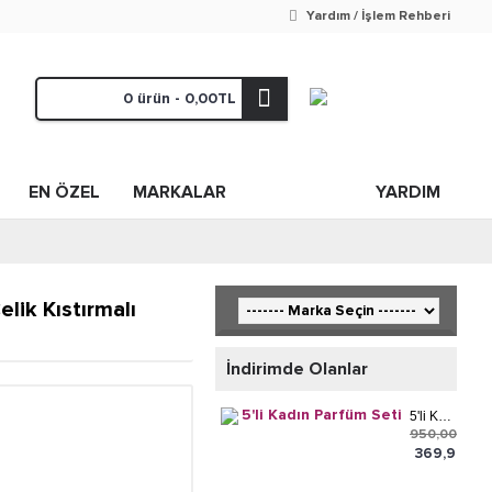
Yardım / İşlem Rehberi
0 ürün - 0,00TL
EN ÖZEL
MARKALAR
YARDIM
elik Kıstırmalı
İndirimde Olanlar
5'li Kadın Parfüm Seti
950,00TL
369,99TL