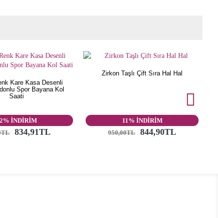
Zirkon Taşlı Çift Sıra Hal Hal
enk Kare Kasa Desenli
rdonlu Spor Bayana Kol
Saati
F
2% İNDİRİM
11% İNDİRİM
834,91TL
844,90TL
0TL
950,00TL