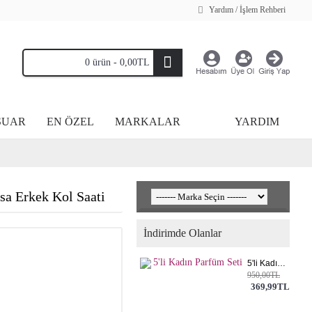
Yardım / İşlem Rehberi
0 ürün - 0,00TL
SUAR
EN ÖZEL
MARKALAR
YARDIM
sa Erkek Kol Saati
İndirimde Olanlar
5'li Kadın Parfüm Seti
950,00TL
369,99TL