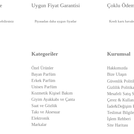
e
Uygun Fiyat Garanti
si
Çoklu Ödem
bilirsiniz
Piyasadan daha uygun fiyatlar
Kredi kartı haval
Kategoriler
Kurumsal
Özel Ürünler
Hakkımızda
Bayan Parfüm
Bize Ulaşın
Erkek Parfüm
Güvenlik Politi
Unisex Parfüm
Gizlilik Politika
Kozmetik Kişisel Bakım
Mesafeli Satış 
Giyim Ayakkabı ve Çanta
Çerez & Kullan
Saat ve Gözlük
İade&Değişim K
Takı ve Aksesuar
Teslimat Bilgile
Elektronik
İşlem Rehberi
Markalar
Site Haritası