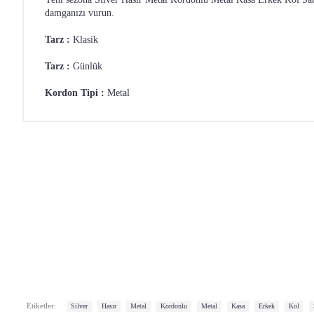
damganızı vurun.
Tarz :
Klasik
Tarz :
Günlük
Kordon Tipi :
Metal
,
,
,
,
,
,
,
,
Etiketler:
Silver
Hasır
Metal
Kordonlu
Metal
Kasa
Erkek
Kol