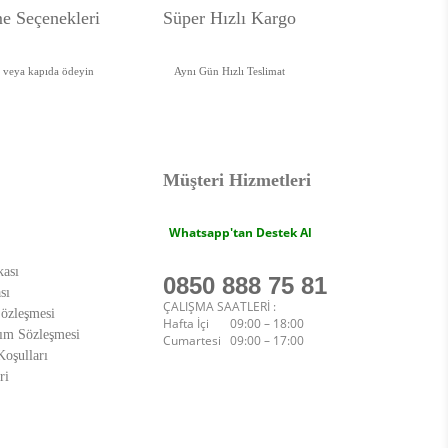
e Seçenekleri
Süper Hızlı Kargo
e veya kapıda ödeyin
Aynı Gün Hızlı Teslimat
Müşteri Hizmetleri
Whatsapp'tan Destek Al
kası
0850 888 75 81
sı
ÇALIŞMA SAATLERİ :
Sözleşmesi
Hafta İçi 09:00 – 18:00
ım Sözleşmesi
Cumartesi 09:00 – 17:00
oşulları
ri