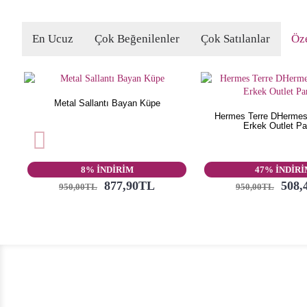
En Ucuz
Çok Beğenilenler
Çok Satılanlar
Öze
Metal Sallantı Bayan Küpe
Hermes Terre DHermes
Erkek Outlet P
8% İNDİRİM
47% İNDİR
877,90TL
508,
950,00TL
950,00TL