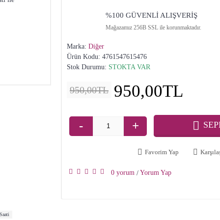
%100 GÜVENLİ ALIŞVERİŞ
Mağazamız 256B SSL ile korunmaktadır.
Marka:
Diğer
Ürün Kodu:
4761547615476
Stok Durumu:
STOKTA VAR
950,00TL
950,00TL
-
+
SEP
Favorim Yap
Karşılaş
0 yorum
Yorum Yap
/
Saati