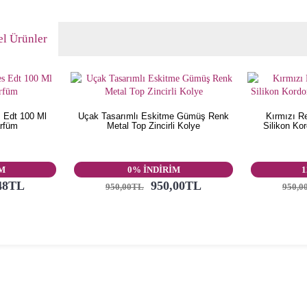
l Ürünler
 Edt 100 Ml
Uçak Tasarımlı Eskitme Gümüş Renk
Kırmızı R
arfüm
Metal Top Zincirli Kolye
Silikon Ko
İM
0% İNDİRİM
1
48TL
950,00TL
950,00TL
950,0