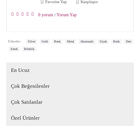
Favorim Yap
Karşılaştır
0 yorum
Yorum Yap
/
,
,
,
,
,
,
,
Etiketler:
Silver
Gold
Renk
Metal
Aksesuarlı
Siyah
Renk
Deri
,
,
Erkek
Bileklik
En Ucuz
Çok Beğenilenler
Çok Satılanlar
Özel Ürünler