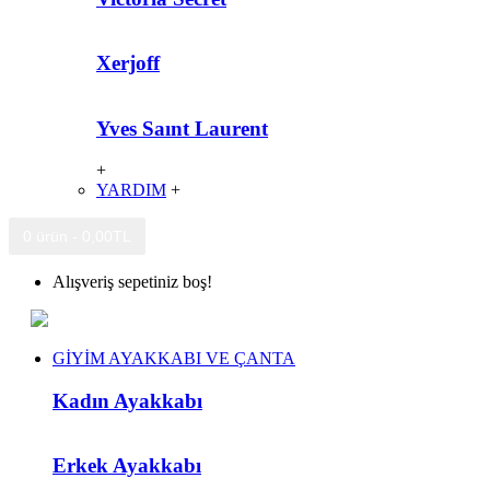
Xerjoff
Yves Saınt Laurent
+
YARDIM
+
0 ürün - 0,00TL
Alışveriş sepetiniz boş!
GİYİM AYAKKABI VE ÇANTA
Kadın Ayakkabı
Erkek Ayakkabı