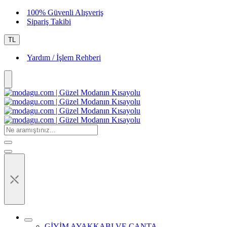
100% Güvenli Alışveriş
Sipariş Takibi
TL
Yardım / İşlem Rehberi
⤬
GİYİM AYAKKABI VE ÇANTA