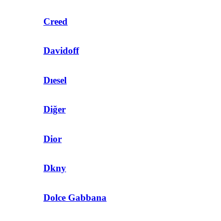
Creed
Davidoff
Dıesel
Diğer
Dior
Dkny
Dolce Gabbana