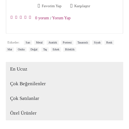
Favorim Yap
Karşılaştır
0 yorum
Yorum Yap
/
,
,
,
,
,
,
,
Etiketler:
Sarı
Metal
Atatürk
Portresi
Tasarımlı
Siyah
Renk
,
,
,
,
,
Mat
Oniks
Doğal
Taş
Erkek
Bileklik
En Ucuz
Çok Beğenilenler
Çok Satılanlar
Özel Ürünler