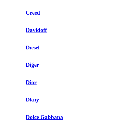
Creed
Davidoff
Dıesel
Diğer
Dior
Dkny
Dolce Gabbana