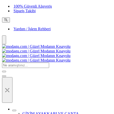
100% Güvenli Alışveriş
Sipariş Takibi
TL
Yardım / İşlem Rehberi
⤬
GİYİM AYAKKABI VE ÇANTA