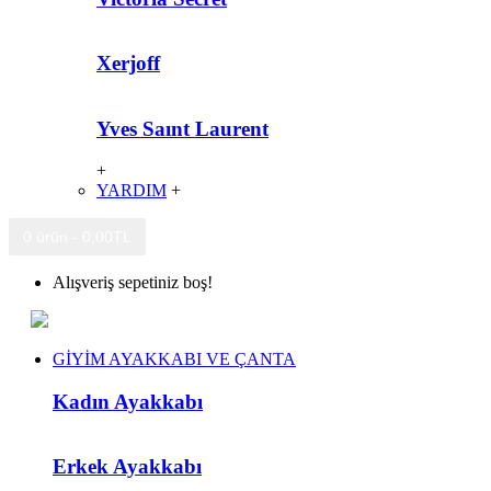
Xerjoff
Yves Saınt Laurent
+
YARDIM
+
0 ürün - 0,00TL
Alışveriş sepetiniz boş!
GİYİM AYAKKABI VE ÇANTA
Kadın Ayakkabı
Erkek Ayakkabı