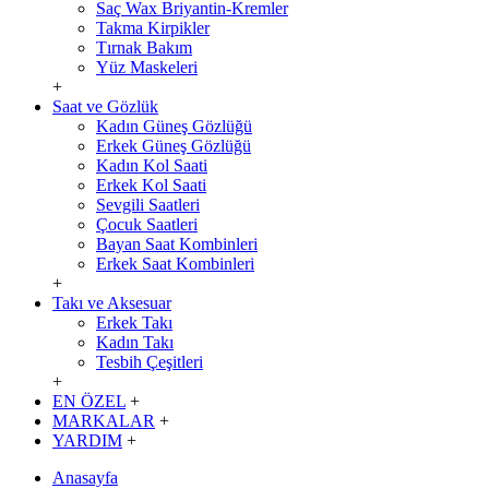
Saç Wax Briyantin-Kremler
Takma Kirpikler
Tırnak Bakım
Yüz Maskeleri
+
Saat ve Gözlük
Kadın Güneş Gözlüğü
Erkek Güneş Gözlüğü
Kadın Kol Saati
Erkek Kol Saati
Sevgili Saatleri
Çocuk Saatleri
Bayan Saat Kombinleri
Erkek Saat Kombinleri
+
Takı ve Aksesuar
Erkek Takı
Kadın Takı
Tesbih Çeşitleri
+
EN ÖZEL
+
MARKALAR
+
YARDIM
+
Anasayfa