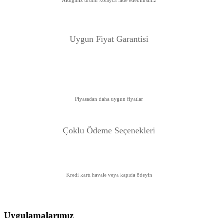
Aldığınız ürünü kolayca iade edebilirsiniz
Uygun Fiyat Garanti
si
Piyasadan daha uygun fiyatlar
Çoklu Ödeme Seçenekleri
Kredi kartı havale veya kapıda ödeyin
Uygulamalarımız