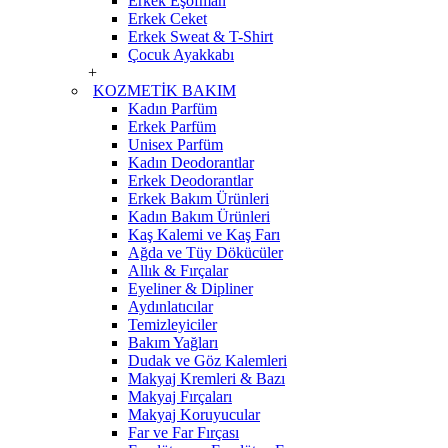
Erkek Eşofman
Erkek Ceket
Erkek Sweat & T-Shirt
Çocuk Ayakkabı
+
KOZMETİK BAKIM
Kadın Parfüm
Erkek Parfüm
Unisex Parfüm
Kadın Deodorantlar
Erkek Deodorantlar
Erkek Bakım Ürünleri
Kadın Bakım Ürünleri
Kaş Kalemi ve Kaş Farı
Ağda ve Tüy Dökücüler
Allık & Fırçalar
Eyeliner & Dipliner
Aydınlatıcılar
Temizleyiciler
Bakım Yağları
Dudak ve Göz Kalemleri
Makyaj Kremleri & Bazı
Makyaj Fırçaları
Makyaj Koruyucular
Far ve Far Fırçası