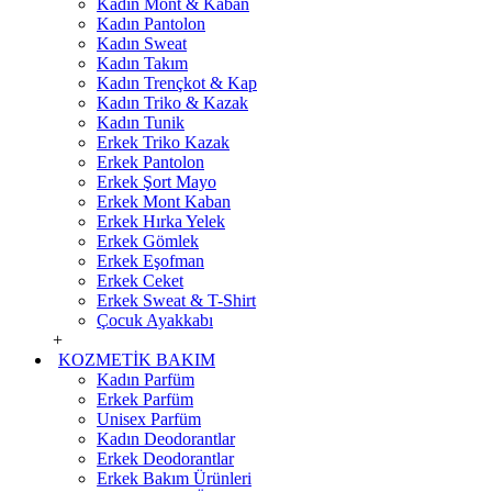
Kadın Mont & Kaban
Kadın Pantolon
Kadın Sweat
Kadın Takım
Kadın Trençkot & Kap
Kadın Triko & Kazak
Kadın Tunik
Erkek Triko Kazak
Erkek Pantolon
Erkek Şort Mayo
Erkek Mont Kaban
Erkek Hırka Yelek
Erkek Gömlek
Erkek Eşofman
Erkek Ceket
Erkek Sweat & T-Shirt
Çocuk Ayakkabı
+
KOZMETİK BAKIM
Kadın Parfüm
Erkek Parfüm
Unisex Parfüm
Kadın Deodorantlar
Erkek Deodorantlar
Erkek Bakım Ürünleri