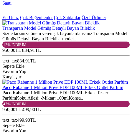
Saati
En Ucuz
Çok Beğenilenler
Çok Satılanlar
Özel Ürünler
Transparan Model Gümüş Detaylı Bayan Bileklik
Sizde tarzınıza önem veren şık bayanlardansanız Transparan Model
Gümüş Detaylı Bayan Bileklik model..
12% İNDİRİM
950,00TL
834,91TL
text_tax834,91TL
Sepete Ekle
Favorim Yap
Karşılaştır
Paco Rabanne 1 Million Prive EDP 100ML Erkek Outlet Parfüm
Paco Rabanne 1 Million Prive EDP 100ML Erkek Tester
ParfümKoku Ailesi: -Miktar: 100mlKonsa..
47% İNDİRİM
950,00TL
499,90TL
text_tax499,90TL
Sepete Ekle
Favorim Yap