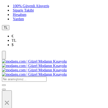
100% Güvenli Alışveriş
Sipariş Takibi
Hesabım
Yardım
TL
€
TL
$
⤬