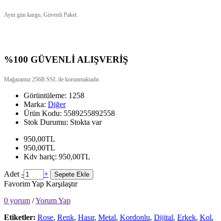
Aynı gün kargo, Güvenli Paket.
%100 GÜVENLİ ALIŞVERİŞ
Mağazamız 256B SSL ile korunmaktadır.
Görüntüleme: 1258
Marka:
Diğer
Ürün Kodu:
5589255892558
Stok Durumu:
Stokta var
950,00TL
950,00TL
Kdv hariç: 950,00TL
Adet
-
+
Sepete Ekle
Favorim Yap
Karşılaştır
0 yorum
/
Yorum Yap
Etiketler:
Rose
,
Renk
,
Hasır
,
Metal
,
Kordonlu
,
Dijital
,
Erkek
,
Kol
,