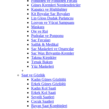
Fondöten ve Fondöten Fırçası
Güneş Kremleri Nemlendiriciler
Kapatıcı ve Highlighter
Kit Boyalar Saç Boyaları
Lip Gloss Dudak Parlatıcısı
Losyon ve Vücut Şampuanı
Maskara
Oje ve Ruj
Pudralar ve Ponponu
Saç Fırçaları
Sağlık & Medikal
Saç Maskeleri ve Onarıcılar
Saç Wax Briyantin-Kremler
Takma Kirpikler
Tırnak Bakım
Yüz Maskeleri
+
Saat ve Gözlük
Kadın Güneş Gözlüğü
Erkek Güneş Gözlüğü
Kadın Kol Saati
Erkek Kol Saati
Sevgili Saatleri
Çocuk Saatleri
Bayan Saat Kombinleri