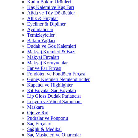
Kadın Bakım Ürünleri
Kaş Kalemi ve Kaş Farı
Ağda ve Tüy Dökücüler
Allık & Fırçalar
Eyeliner & Dipliner
Aydınlatıcılar
Temizleyiciler
Bakım Yağları
Dudak ve Göz Kalemleri
Makyaj Kremleri & Bazı
Makyaj Fırçaları
Makyaj Koruyucular
Far ve Far Fırçası
Fondöten ve Fondöten Fırçası
Güneş Kremleri Nemlendiriciler
Kapatıcı ve Highlighter
Kit Boyalar Saç Boyaları
Lip Gloss Dudak Parlatıcısı
Losyon ve Vücut Şampuanı
Maskara
Oje ve Ruj
Pudralar ve Ponponu
Saç Fırçaları
Sağlık & Medikal
Saç Maskeleri ve Onarıcılar