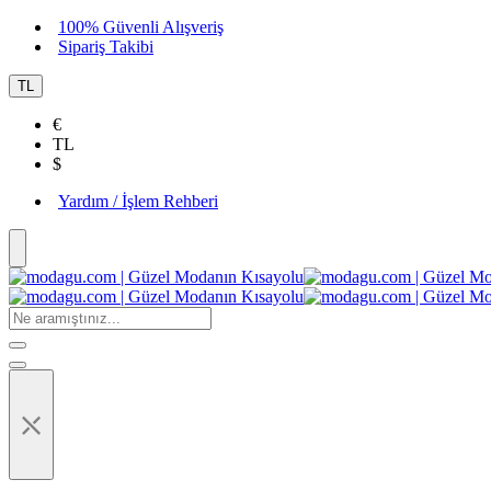
100% Güvenli Alışveriş
Sipariş Takibi
TL
€
TL
$
Yardım / İşlem Rehberi
⤬