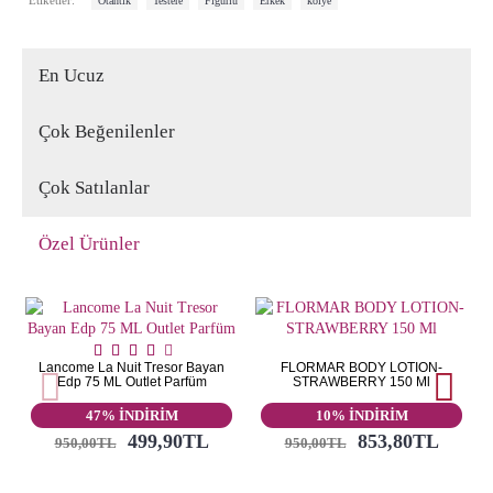
Etiketler:
Otantik
Testere
Figürlü
Erkek
kolye
En Ucuz
Çok Beğenilenler
Çok Satılanlar
Özel Ürünler
Lancome La Nuit Tresor Bayan
FLORMAR BODY LOTION-
Edp 75 ML Outlet Parfüm
STRAWBERRY 150 Ml
47% İNDİRİM
10% İNDİRİM
499,90TL
853,80TL
950,00TL
950,00TL