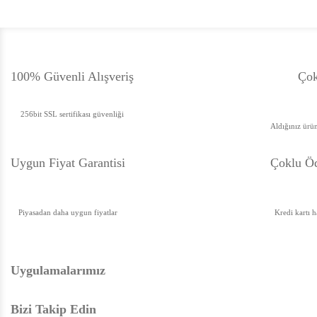
100% Güvenli Alışveriş
Çok
256bit SSL sertifikası güvenliği
Aldığınız ürün
Uygun Fiyat Garanti
si
Çoklu Öd
Piyasadan daha uygun fiyatlar
Kredi kartı 
Uygulamalarımız
Bizi Takip Edin