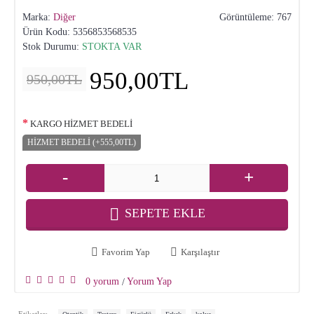
Marka:
Diğer
Görüntüleme: 767
Ürün Kodu:
5356853568535
Stok Durumu:
STOKTA VAR
950,00TL
950,00TL
KARGO HİZMET BEDELİ
HİZMET BEDELİ (+555,00TL)
-
+
SEPETE EKLE
Favorim Yap
Karşılaştır
0 yorum
Yorum Yap
/
,
,
,
,