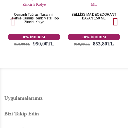
Osmanlı Tuğrası Tasarımlı
BELLİSSİMA DEOEDORANT
Eskitme Gümüş Renk Metal Top
BAYAN 150 ML
Zincirli Kolye
0% İNDİRİM
10% İNDİRİM
950,00TL
853,80TL
950,00TL
950,00TL
Uygulamalarımız
Bizi Takip Edin