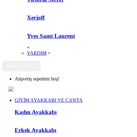
Xerjoff
Yves Saınt Laurent
+
YARDIM
+
0 ürün - 0,00TL
Alışveriş sepetiniz boş!
GİYİM AYAKKABI VE ÇANTA
Kadın Ayakkabı
Erkek Ayakkabı