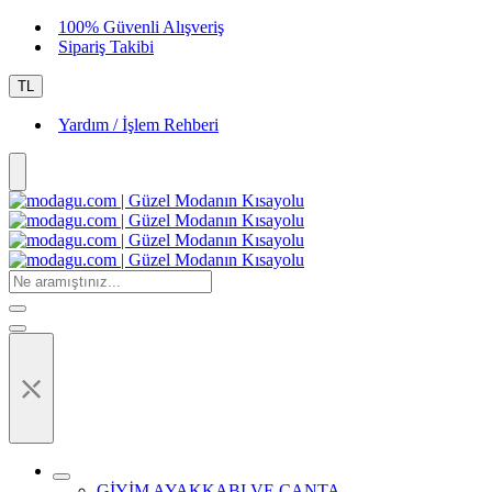
100% Güvenli Alışveriş
Sipariş Takibi
TL
Yardım / İşlem Rehberi
⤬
GİYİM AYAKKABI VE ÇANTA