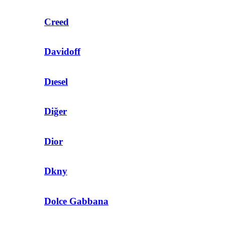
Creed
Davidoff
Dıesel
Diğer
Dior
Dkny
Dolce Gabbana