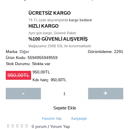
ÜCRETSİZ KARGO
75
TL üzeri alışverişlerde
kargo bedava
!
HIZLI KARGO
Aynı gün kargo, Güvenli Paket.
%100 GÜVENLİ ALIŞVERİŞ
Mağazamız 256B SSL ile korunmaktadır.
Marka:
Diğer
Görüntüleme: 2291
Ürün Kodu:
5594955949559
Stok Durumu:
Stokta var
950,00TL
950,00TL
Kdv hariç: 950,00TL
-
+
Sepete Ekle
Favorim Yap
Karşılaştır
0 yorum
Yorum Yap
/