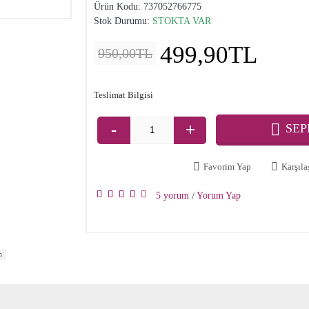
Ürün Kodu:
737052766775
Stok Durumu:
STOKTA VAR
499,90TL
950,00TL
Teslimat Bilgisi
-
+
SEP
Favorim Yap
Karşılaş
5 yorum
Yorum Yap
/
m