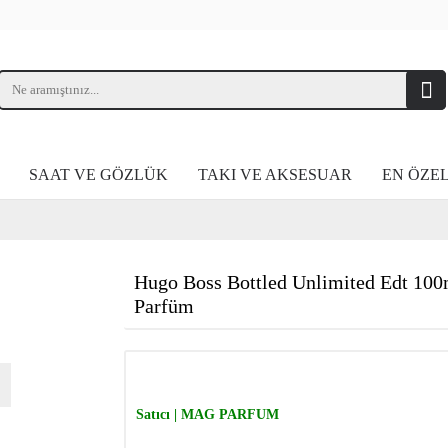
SAAT VE GÖZLÜK
TAKI VE AKSESUAR
EN ÖZE
Hugo Boss Bottled Unlimited Edt 100
Parfüm
Satıcı | MAG PARFUM