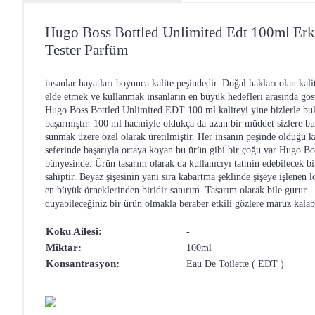
Hugo Boss Bottled Unlimited Edt 100ml Er
Tester Parfüm
insanlar hayatları boyunca kalite peşindedir. Doğal hakları olan kal
elde etmek ve kullanmak insanların en büyük hedefleri arasında göste
Hugo Boss Bottled Unlimited EDT 100 ml kaliteyi yine bizlerle bu
başarmıştır. 100 ml hacmiyle oldukça da uzun bir müddet sizlere bu
sunmak üzere özel olarak üretilmiştir. Her insanın peşinde olduğu ka
seferinde başarıyla ortaya koyan bu ürün gibi bir çoğu var Hugo Bo
bünyesinde. Ürün tasarım olarak da kullanıcıyı tatmin edebilecek bi
sahiptir. Beyaz şişesinin yanı sıra kabartma şeklinde şişeye işlenen
en büyük örneklerinden biridir sanırım. Tasarım olarak bile gurur
duyabileceğiniz bir ürün olmakla beraber etkili gözlere maruz kalabi
Koku Ailesi:
-
Miktar:
100ml
Konsantrasyon:
Eau De Toilette ( EDT )