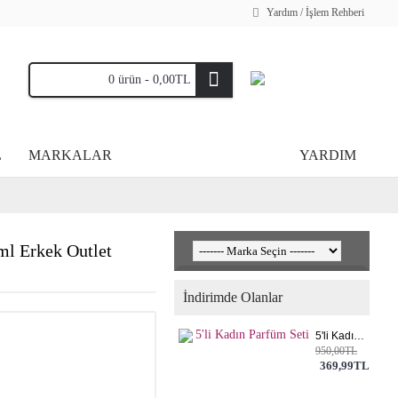
Yardım / İşlem Rehberi
0 ürün - 0,00TL
L
MARKALAR
YARDIM
ml Erkek Outlet
İndirimde Olanlar
5'li Kadın Parfüm Seti
950,00TL
369,99TL