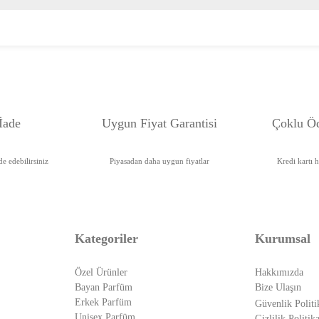
İade
Uygun Fiyat Garanti
si
Çoklu Ö
e edebilirsiniz
Piyasadan daha uygun fiyatlar
Kredi kartı 
Kategoriler
Kurumsal
Özel Ürünler
Hakkımızda
Bayan Parfüm
Bize Ulaşın
Erkek Parfüm
Güvenlik Politi
Unisex Parfüm
Gizlilik Politika