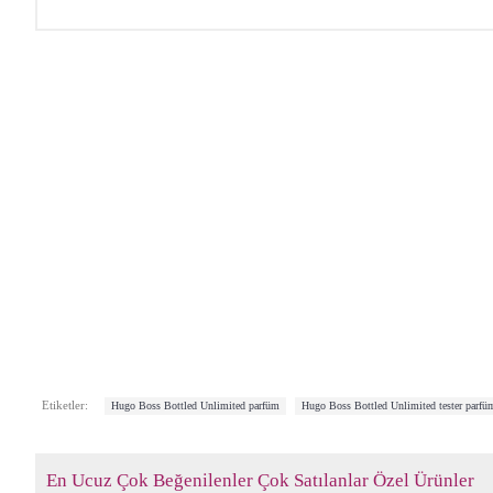
,
Etiketler:
Hugo Boss Bottled Unlimited parfüm
Hugo Boss Bottled Unlimited tester parfü
En Ucuz
Çok Beğenilenler
Çok Satılanlar
Özel Ürünler