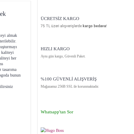
kek
ÜCRETSİZ KARGO
75
TL üzeri alışverişlerde
kargo bedava
!
iteyi almak
rilebilir.
luşturmayı
HIZLI KARGO
 kaliteyi
Aynı gün kargo, Güvenli Paket.
liteyi her
ss
r tasarıma
 logoda bunun
%100 GÜVENLİ ALIŞVERİŞ
lirsiniz
Mağazamız 256B SSL ile korunmaktadır.
Whatsapp'tan Sor