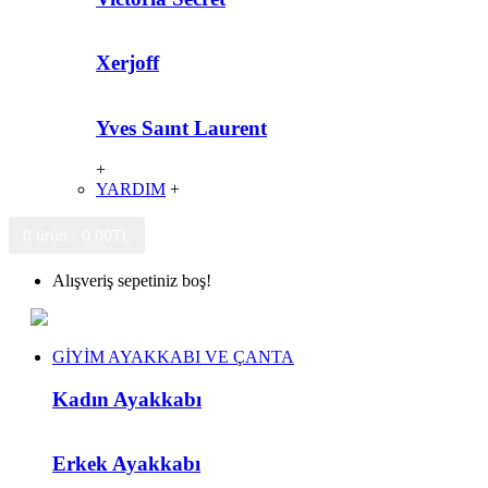
Xerjoff
Yves Saınt Laurent
+
YARDIM
+
0 ürün - 0,00TL
Alışveriş sepetiniz boş!
GİYİM AYAKKABI VE ÇANTA
Kadın Ayakkabı
Erkek Ayakkabı