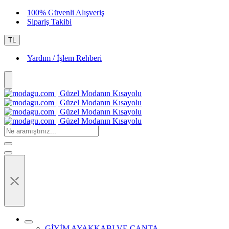
100% Güvenli Alışveriş
Sipariş Takibi
TL
Yardım / İşlem Rehberi
⤬
GİYİM AYAKKABI VE ÇANTA