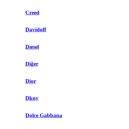
Creed
Davidoff
Dıesel
Diğer
Dior
Dkny
Dolce Gabbana