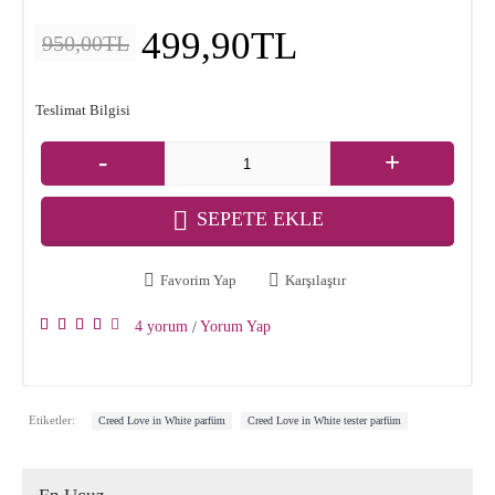
499,90TL
950,00TL
Teslimat Bilgisi
-
+
SEPETE EKLE
Favorim Yap
Karşılaştır
4 yorum
Yorum Yap
/
,
Etiketler:
Creed Love in White parfüm
Creed Love in White tester parfüm