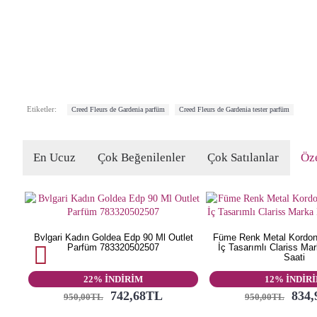
,
Etiketler:
Creed Fleurs de Gardenia parfüm
Creed Fleurs de Gardenia tester parfüm
En Ucuz
Çok Beğenilenler
Çok Satılanlar
Öze
Bvlgari Kadın Goldea Edp 90 Ml Outlet
Füme Renk Metal Kordonl
Parfüm 783320502507
İç Tasarımlı Clariss Ma
Saati
22% İNDİRİM
12% İNDİR
742,68TL
834
950,00TL
950,00TL