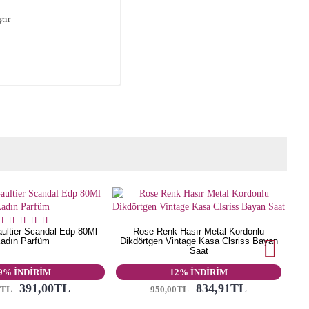
tır
ultier Scandal Edp 80Ml
Rose Renk Hasır Metal Kordonlu
adın Parfüm
Dikdörtgen Vintage Kasa Clsriss Bayan
Saat
9% İNDİRİM
12% İNDİRİM
391,00TL
834,91TL
0TL
950,00TL