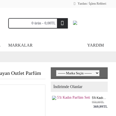
Yardım / İşlem Rehberi
0 ürün - 0,00TL
L
MARKALAR
YARDIM
Bayan Outlet Parfüm
İndirimde Olanlar
5'li Kadın Parfüm Seti
950,00TL
369,99TL