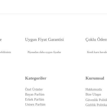
e
Uygun Fiyat Garanti
si
Çoklu Ödem
bilirsiniz
Piyasadan daha uygun fiyatlar
Kredi kartı haval
Kategoriler
Kurumsal
Özel Ürünler
Hakkımızda
Bayan Parfüm
Bize Ulaşın
Erkek Parfüm
Güvenlik Politi
Unisex Parfüm
Gizlilik Politika