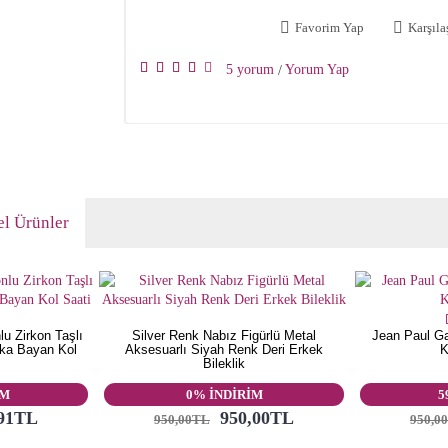
Favorim Yap
Karşılaş
5 yorum
Yorum Yap
/
l Ürünler
u Zirkon Taşlı
Silver Renk Nabız Figürlü Metal
Jean Paul Ga
rka Bayan Kol
Aksesuarlı Siyah Renk Deri Erkek
K
Bileklik
İM
0% İNDİRİM
5
,91TL
950,00TL
950,00TL
950,0