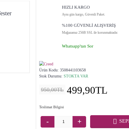
HIZLI KARGO
ester
Aynı gün kargo, Güvenli Paket.
%100 GÜVENLİ ALIŞVERİŞ
Mağazamız 256B SSL ile korunmaktadır.
Whatsapp'tan Sor
Ürün Kodu:
3508441103658
Stok Durumu:
STOKTA VAR
499,90TL
950,00TL
Teslimat Bilgisi
-
+
SEP