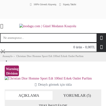
100% Güvenli Alışveriş
Sipariş Takibi
0 ürün - 0,00TL
⤬
Anasayfa
Christian Dior Homme Sport Edt 100ml Erkek Outlet Parfüm
Warning
:
Division
by zero
in
Detaylı görmek için tıkla
/home/modaguc1/public_html/vqmod/vqcache/vq2-
catalog_view_theme_journal2_template_product_product.tpl
AÇIKLAMA
YORUMLAR (5)
on line
44
100%
indirim
TESLİMAT/İADE