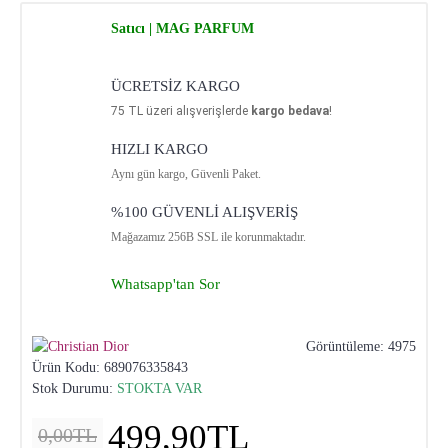
Satıcı | MAG PARFUM
ÜCRETSİZ KARGO
75
TL üzeri alışverişlerde
kargo bedava
!
HIZLI KARGO
Aynı gün kargo, Güvenli Paket.
%100 GÜVENLİ ALIŞVERİŞ
Mağazamız 256B SSL ile korunmaktadır.
Whatsapp'tan Sor
Görüntüleme: 4975
Ürün Kodu:
689076335843
Stok Durumu:
STOKTA VAR
499,90TL
0,00TL