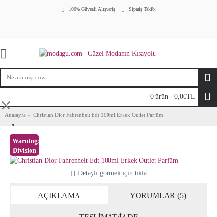
100% Güvenli Alışveriş
Sipariş Takibi
0 ürün - 0,00TL
⤬
Anasayfa
Christian Dior Fahrenheit Edt 100ml Erkek Outlet Parfüm
Warning
:
Division
by zero
in
Detaylı görmek için tıkla
/home/modaguc1/public_html/vqmod/vqcache/vq2-
catalog_view_theme_journal2_template_product_product.tpl
AÇIKLAMA
YORUMLAR (5)
on line
44
100%
indirim
TESLİMAT/İADE