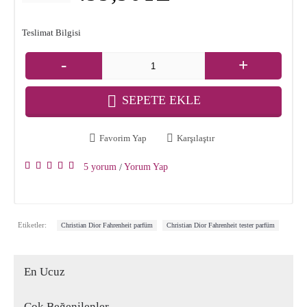
Teslimat Bilgisi
-
+
SEPETE EKLE
Favorim Yap
Karşılaştır
5 yorum
Yorum Yap
/
,
Etiketler:
Christian Dior Fahrenheit parfüm
Christian Dior Fahrenheit tester parfüm
En Ucuz
Çok Beğenilenler