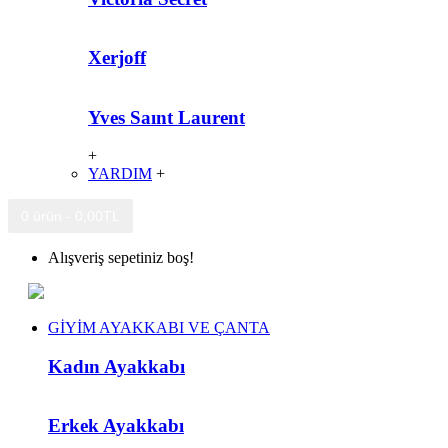
Xerjoff
Yves Saınt Laurent
+
YARDIM
+
0 ürün - 0,00TL
Alışveriş sepetiniz boş!
GİYİM AYAKKABI VE ÇANTA
Kadın Ayakkabı
Erkek Ayakkabı