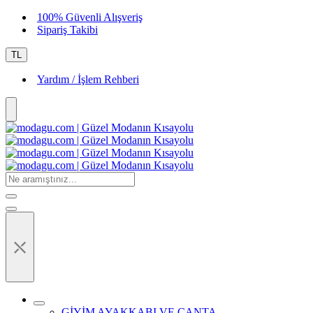
100% Güvenli Alışveriş
Sipariş Takibi
TL
Yardım / İşlem Rehberi
⤬
GİYİM AYAKKABI VE ÇANTA