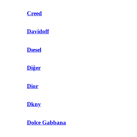
Creed
Davidoff
Dıesel
Diğer
Dior
Dkny
Dolce Gabbana