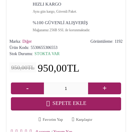
HIZLI KARGO
Aynı gün kargo, Güvenli Paket.
%100 GÜVENLİ ALIŞVERİŞ
Mağazamız 256B SSL ile korunmaktadır.
Marka:
Diğer
Görüntüleme: 1192
Ürün Kodu:
5530655306553
Stok Durumu:
STOKTA VAR
950,00TL
950,00TL
-
+
SEPETE EKLE
Favorim Yap
Karşılaştır
0 yorum
Yorum Yap