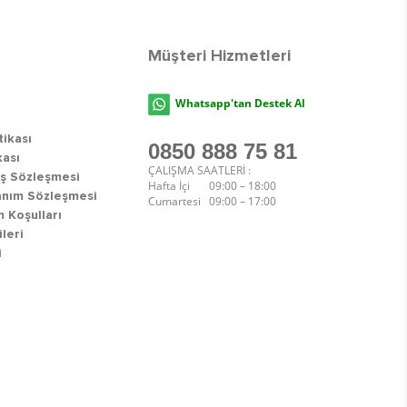
Müşteri Hizmetleri
Whatsapp'tan Destek Al
tikası
0850 888 75 81
kası
ÇALIŞMA SAATLERİ :
ış Sözleşmesi
Hafta İçi 09:00 – 18:00
anım Sözleşmesi
Cumartesi 09:00 – 17:00
 Koşulları
ileri
i