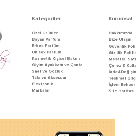
Kategoriler
Kurumsal
Özel Ürünler
Hakkımızda
Bayan Parfüm
Bize Ulaşın
Erkek Parfüm
Güvenlik Poli
Unisex Parfüm
Gizlilik Politi
Kozmetik Kişisel Bakım
Mesafeli Sat
Giyim Ayakkabı ve Çanta
Çerez & Kull
Saat ve Gözlük
İade&Değişim
Takı ve Aksesuar
Teslimat Bilg
Elektronik
İşlem Rehber
Markalar
Site Haritası