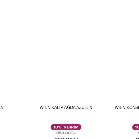
NI
WİEN KALIP AĞDA AZULEN
WİEN KONS
10% İNDİRİM
1
950,00TL