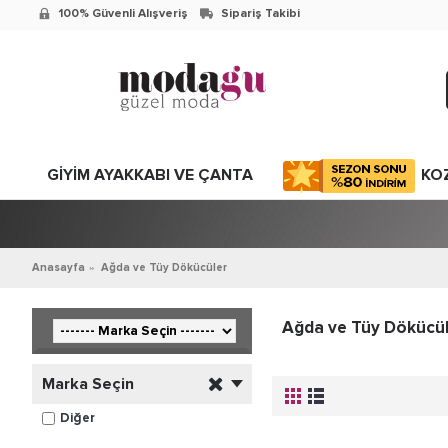
100% Güvenli Alışveriş
Sipariş Takibi
GİYİM AYAKKABI VE ÇANTA
KO
Anasayfa
Ağda ve Tüy Dökücüler
Ağda ve Tüy Dökücü
Ağda ve Tüy Dökücüler renk ve marka seçenekleri ile modagu.com'da!
Marka Seçin
Diğer