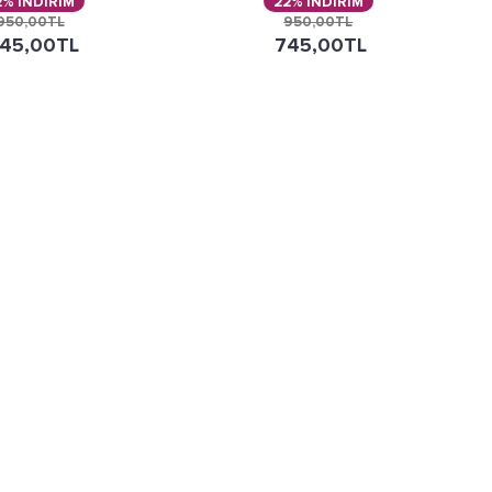
2% İNDİRİM
22% İNDİRİM
950,00TL
950,00TL
45,00TL
745,00TL