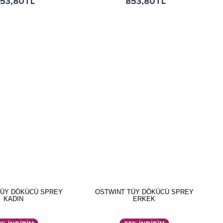
53,80TL
853,80TL
TÜY DÖKÜCÜ SPREY
OSTWINT TÜY DÖKÜCÜ SPREY
KADIN
ERKEK