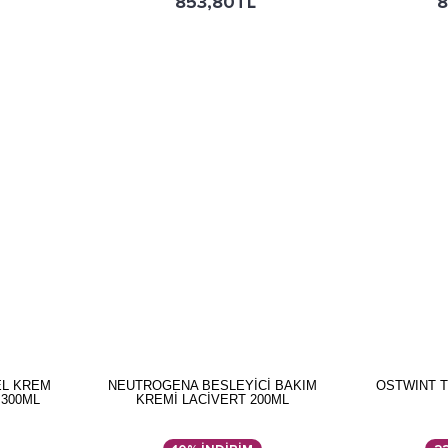
853,80TL
8
EL KREM
NEUTROGENA BESLEYİCİ BAKIM
OSTWINT 
 300ML
KREMİ LACİVERT 200ML