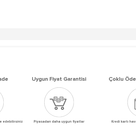
ade
Uygun Fiyat Garanti
si
Çoklu Öde
e edebilirsiniz
Piyasadan daha uygun fiyatlar
Kredi kartı ha