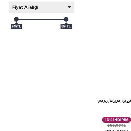
Fiyat Aralığı
745TL
854TL
WAAX AĞDA KAZA
16% İNDİRİM
950,00TL