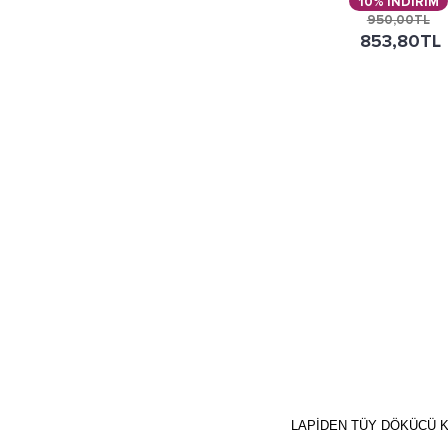
10% İNDİRİM
950,00TL
853,80TL
LAPİDEN TÜY DÖKÜCÜ 