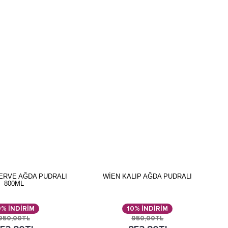
ERVE AĞDA PUDRALI
WİEN KALIP AĞDA PUDRALI
800ML
0% İNDİRİM
10% İNDİRİM
950,00TL
950,00TL