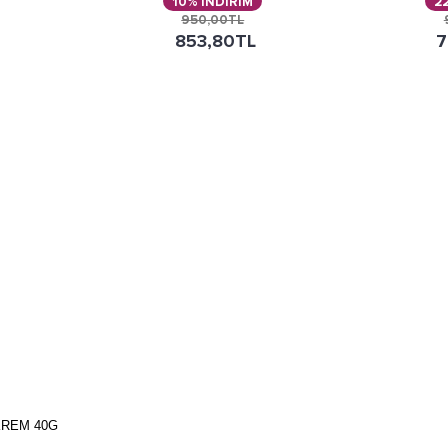
10% İNDİRİM
2
950,00TL
853,80TL
7
KREM 40G